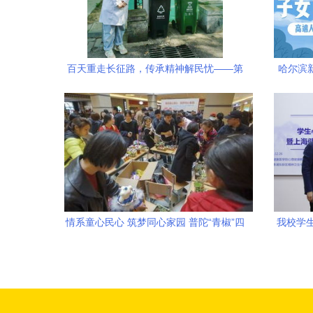
百天重走长征路，传承精神解民忧——第
哈尔滨
二医院党史教育主题活动纪实
教
情系童心民心 筑梦同心家园 普陀“青椒”四
我校学
季志愿行举办教育咨询与爱心义卖专场
暨心理