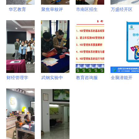
华艺教育
聚焦审核评
市南区招生
万盛经开区
一对一零基
估丨抢抓关
政策宣传教
构建全域优
础打板制版
键期 暑期
育服务走进
质教育体系
集训，助力
不停歇——
街道社区，
走实城乡一
服装设计梦
辽宁科技学
教育咨询服
体发展之路
想起航
院扎实推进
务送到居民
本科教育教
家门口
学审核评估
财经管理学
武钢实验中
教育咨询服
全脑潜能开
工作
院会计系金
学2016年
务 打造高
发加盟 为
蝶基地第10
启动教育咨
效商品与服
什么憶百分
期订单班招
询，武汉小
务认证的桥
成为行业首
生公告 开
学家长迎新
梁
选？附推荐
启你的财会
轮选择
与高清图文
职业新征程
解析