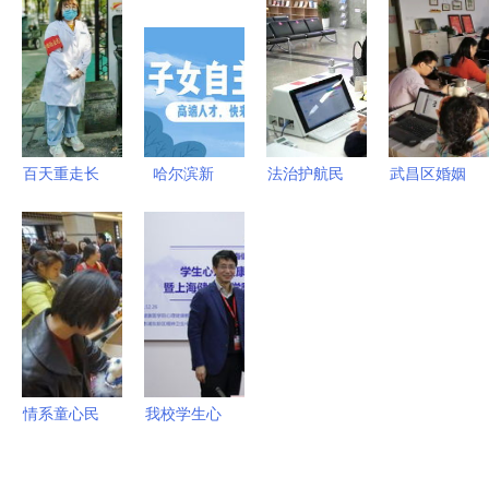
解析与选择
节全览
训 综合评
3点，孩子
指南
估与服务解
优秀并不难
析
百天重走长
哈尔滨新
法治护航民
武昌区婚姻
征路，传承
区“惠民聚
生 完善公
家庭辅导服
精神解民忧
才”政策实
共法律服务
务站全新升
——第二医
施细则解读
与教育咨询
级上线 一
院党史教育
教育咨询服
体系，推动
码搞定教育
主题活动纪
务引领人才
法治社会建
咨询服务
实
安居乐业
设
情系童心民
我校学生心
心 筑梦同
理健康服务
心家园 普
医教结合项