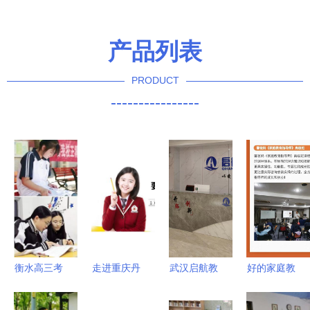
产品列表
PRODUCT
----------------
衡水高三考
走进重庆丹
武汉启航教
好的家庭教
前冲刺辅导
驰教育 VIP
育统招全日
育是什么？
班机构实力
小学课程细
制专升本培
父母做到这