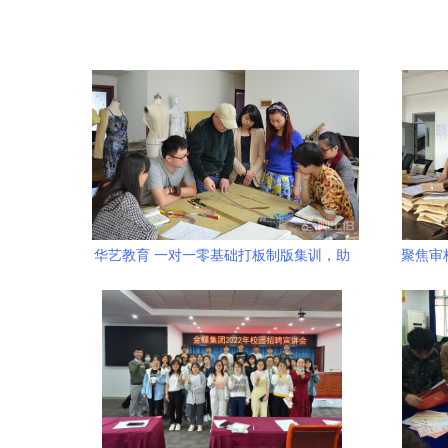
华艺教育 一对一零基础打板制版集训，助
聚焦审
力服装设计梦想起航
——辽