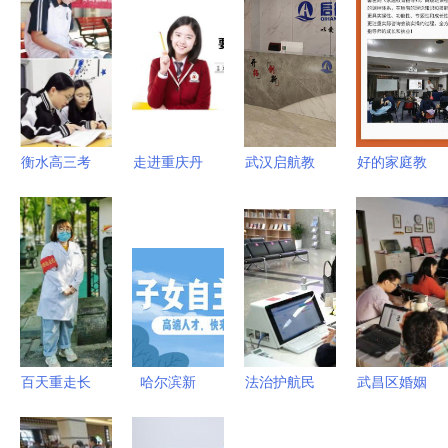
衡水高三考
走进重庆丹
武汉启航教
好的家庭教
前冲刺辅导
驰教育 VIP
育统招全日
育是什么？
班机构实力
小学课程细
制专升本培
父母做到这
解析与选择
节全览
训 综合评
3点，孩子
指南
估与服务解
优秀并不难
析
百天重走长
哈尔滨新
法治护航民
武昌区婚姻
征路，传承
区“惠民聚
生 完善公
家庭辅导服
精神解民忧
才”政策实
共法律服务
务站全新升