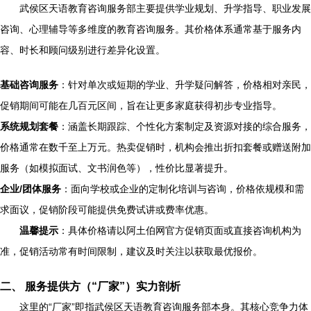
武侯区天语教育咨询服务部主要提供学业规划、升学指导、职业发展
咨询、心理辅导等多维度的教育咨询服务。其价格体系通常基于服务内
容、时长和顾问级别进行差异化设置。
基础咨询服务
：针对单次或短期的学业、升学疑问解答，价格相对亲民，
促销期间可能在几百元区间，旨在让更多家庭获得初步专业指导。
系统规划套餐
：涵盖长期跟踪、个性化方案制定及资源对接的综合服务，
价格通常在数千至上万元。热卖促销时，机构会推出折扣套餐或赠送附加
服务（如模拟面试、文书润色等），性价比显著提升。
企业/团体服务
：面向学校或企业的定制化培训与咨询，价格依规模和需
求面议，促销阶段可能提供免费试讲或费率优惠。
温馨提示
：具体价格请以阿土伯网官方促销页面或直接咨询机构为
准，促销活动常有时间限制，建议及时关注以获取最优报价。
二、 服务提供方（“厂家”）实力剖析
这里的“厂家”即指武侯区天语教育咨询服务部本身。其核心竞争力体