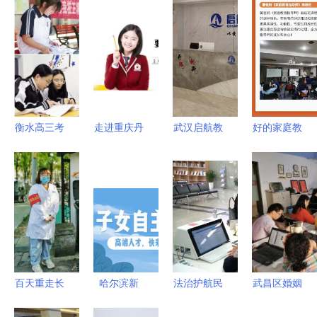
衡水高三考
走进重庆丹
武汉启航教
好的家庭教
前冲刺辅导
驰教育 VIP
育统招全日
育是什么？
班机构实力
小学课程细
制专升本培
父母做到这
解析与选择
节全览
训 综合评
3点，孩子
指南
估与服务解
优秀并不难
析
百天重走长
哈尔滨新
法治护航民
武昌区婚姻
征路，传承
区“惠民聚
生 完善公
家庭辅导服