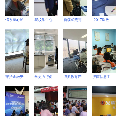
主题活动纪
务引领人才
法治社会建
咨询服务
实
安居乐业
设
情系童心民
我校学生心
新模式照亮
2017医改
心 筑梦同
理健康服务
未来 省特
新动态 教
心家园 普
医教结合项
教指导中心
育咨询助力
陀“青椒”四
目签约暨心
调研萧山区
解读费用节
季志愿行举
理健康教育
浦阳江卫星
省与补助增
办教育咨询
与咨询中心
班工作
加
与爱心义卖
揭牌仪式隆
专场
重举行
守护金融安
学史力行促
博奥教育产
济南信息工
全，温暖市
发展 为民
业综合服务
程学校数字
民生活——
服务显成效
基地 二十
工厂专班举
太平人寿深
党史学习教
年品牌积
办心理健康
圳分公司深
育引领教育
淀，锻造卓
教育讲座，
入开展金融
咨询服务新
越加盟体系
深化教育咨