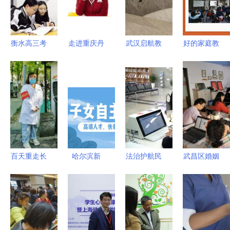
衡水高三考
走进重庆丹
武汉启航教
好的家庭教
前冲刺辅导
驰教育 VIP
育统招全日
育是什么？
班机构实力
小学课程细
制专升本培
父母做到这
解析与选择
节全览
训 综合评
3点，孩子
指南
估与服务解
优秀并不难
析
百天重走长
哈尔滨新
法治护航民
武昌区婚姻
征路，传承
区“惠民聚
生 完善公
家庭辅导服
精神解民忧
才”政策实
共法律服务
务站全新升
——第二医
施细则解读
与教育咨询
级上线 一
院党史教育
教育咨询服
体系，推动
码搞定教育