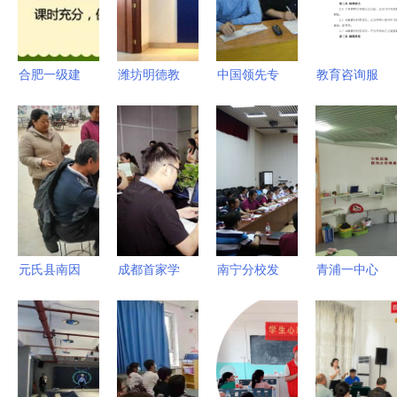
合肥一级建
潍坊明德教
中国领先专
教育咨询服
造师培训指
育咨询服务
业取名平台
务解聘合同
南 如何选
有限公司
chinaname.cn
样本
择专业机构
营造卓越工
全面升级婴
与官方授权
作环境，打
儿取名、品
课程
造专业教育
牌设计等服
服务校区
务
元氏县南因
成都首家学
南宁分校发
青浦一中心
镇卫生院举
生家长咨询
挥教育咨询
理咨询室
办呼吸道传
服务中心成
服务优势，
教育心理学
染病健康知
立，教育咨
积极服务地
视角下的专
识咨询活动
询一站搞定
方经济社会
业教育咨询