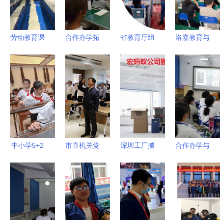
加强公共卫
发展
服务
生教育服务
劳动教育课
合作办学拓
省教育厅组
洛嘉教育与
搬进工厂，
宽教育领
织平安志愿
欢笑白鹭湖
小学生当起
域，课后服
者赴灾区开
营地课程体
了设计师
务提升办学
展心理服务
系规划服务
水平——河
与教育咨询
项目正式启
北工业大学
活动
动
专家学者走
进仁和大讲
中小学5+2
市直机关党
深圳工厂搬
合作办学与
堂系列报道
课后服务全
员教育培训
迁与公司搬
课后服务双
之一
面推行，教
基地在市党
迁 贴心服
轮驱动，河
师面临996
群活动服务
务、价格与
北工业大学
工作制挑战
中心挂牌成
教育咨询服
专家学者走
立
务全解析
进仁和大讲