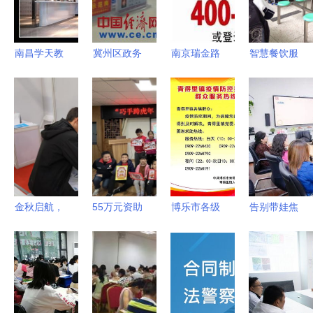
开业，开启
学子未来之
教育咨询服
路
务新篇章
南昌学天教
冀州区政务
南京瑞金路
智慧餐饮服
育咨询 专
服务中心
名思教育开
务与教育咨
业化教育规
以“两学一
启免费体验
询 一站式
划与成长赋
做”为引
新学期四大
解决方案，
能服务
领，深化教
精品课程助
助力企业发
育咨询服务
力学业飞跃
展
效能
金秋启航，
55万元资助
博乐市各级
告别带娃焦
精准服务护
社会组织服
疫情防控指
虑，长宁育
航青春梦
务妇女儿
挥部服务热
儿专家团坐
——新时代
童，9个家
线及教育系
镇，解答你
教育咨询在
庭工作公益
统咨询电话
的“怎么办”
促进就业中
创投项目正
一览