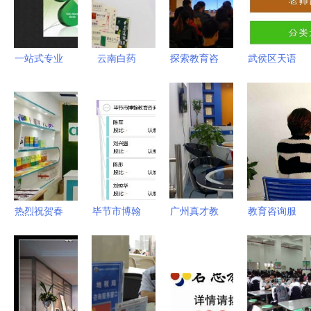
一站式专业
云南白药
探索教育咨
武侯区天语
服务 从会
重塑药品医
询服务的加
教育咨询服
计核数到教
疗服务体
盟投资 中
务部 优质
育咨询的企
验，让健康
国加盟网上
教育咨询服
业支持方案
触手可及
的费用全解
务的价格、
析
厂家与供应
商全解析
热烈祝贺春
毕节市博翰
广州真才教
教育咨询服
华教育集团
教育咨询服
育 专业教
务的具体工
第127直营
务有限责任
育咨询服务
作内容解析
校区——花
公司 专业
的引领者
桥校区盛装
赋能，点亮